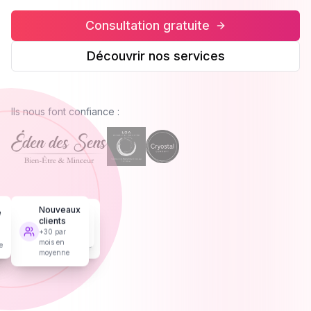
Consultation gratuite
Découvrir nos services
Ils nous font confiance :
e
+45% de
Croissance
n
Nouveaux
réservations
+85% de CA
n
clients
en moyenne
en moyenne
s
+30 par
e
pour nos clients
mois en
moyenne